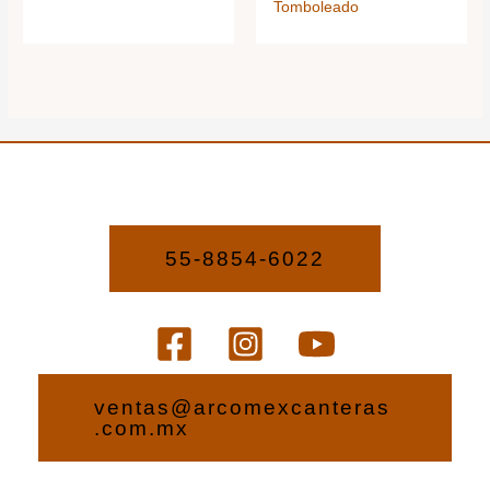
Tomboleado
55-8854-6022
ventas@arcomexcanteras
.com.mx