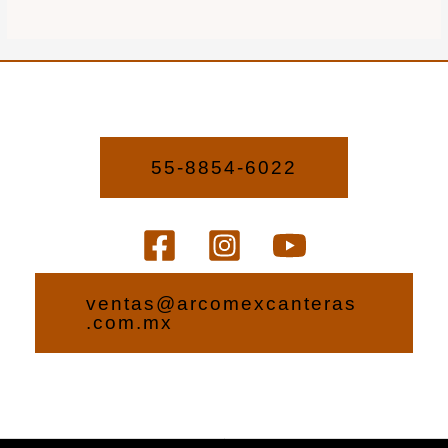
55-8854-6022
ventas@arcomexcanteras
.com.mx