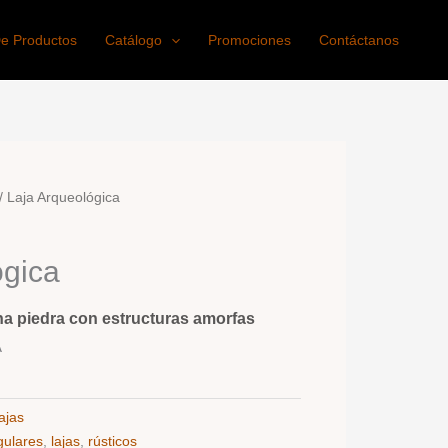
De Productos
Catálogo
Promociones
Contáctanos
/ Laja Arqueológica
ógica
na piedra con estructuras amorfas
A
ajas
gulares
,
lajas
,
rústicos