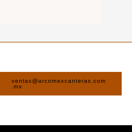
ventas@arcomexcanteras.com
.mx