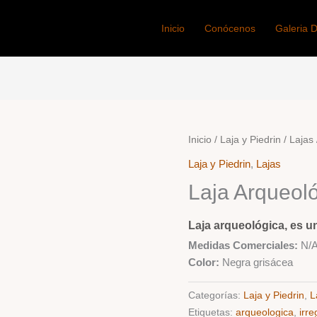
Inicio
Conócenos
Galeria 
Inicio
/
Laja y Piedrin
/
Lajas
Laja y Piedrin
,
Lajas
Laja Arqueol
Laja arqueológica, es u
Medidas Comerciales:
N/
Color:
Negra grisácea
Categorías:
Laja y Piedrin
,
L
Etiquetas:
arqueologica
,
irre