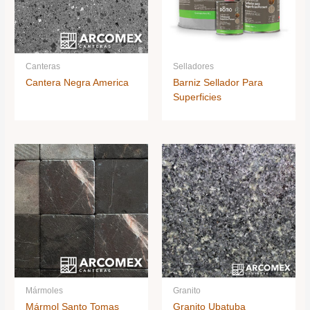
Canteras
Selladores
Cantera Negra America
Barniz Sellador Para
Superficies
Mármoles
Granito
Mármol Santo Tomas
Granito Ubatuba