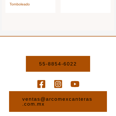
Tomboleado
55-8854-6022
ventas@arcomexcanteras
.com.mx