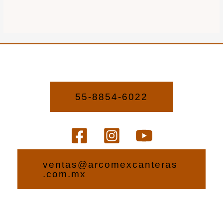
55-8854-6022
ventas@arcomexcanteras
.com.mx