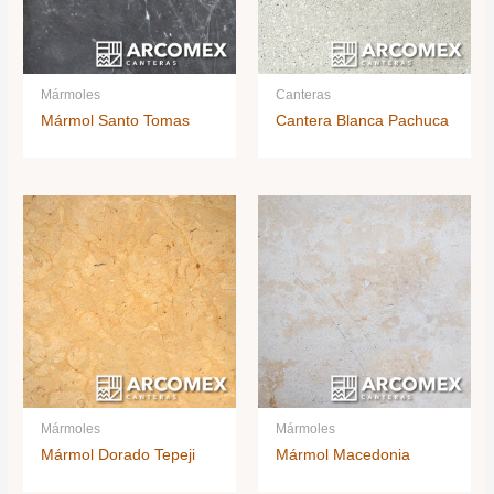
Mármoles
Canteras
Mármol Santo Tomas
Cantera Blanca Pachuca
Mármoles
Mármoles
Mármol Dorado Tepeji
Mármol Macedonia